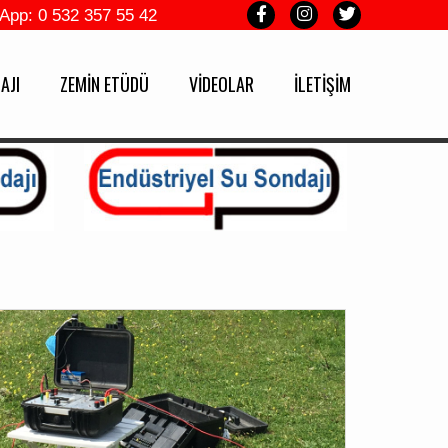
App: 0 532 357 55 42
AJI
ZEMİN ETÜDÜ
VİDEOLAR
İLETİŞİM