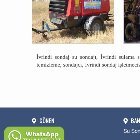
İvrindi sondaj su sondajı, İvrindi sulama 
temizleme, sondajcı, İvrindi sondaj işletmecis
GÖNEN
BAN
Su Sondajı
Su Son