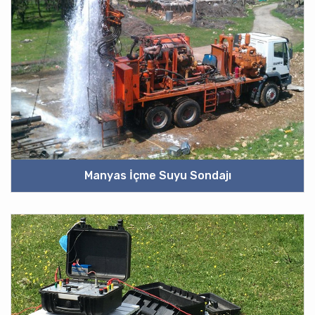
Manyas İçme Suyu Sondajı